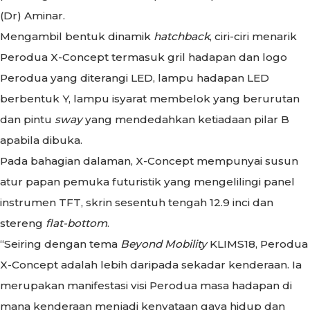
(Dr) Aminar.
Mengambil bentuk dinamik
hatchback
, ciri-ciri menarik
Perodua X-Concept termasuk gril hadapan dan logo
Perodua yang diterangi LED, lampu hadapan LED
berbentuk Y, lampu isyarat membelok yang berurutan
dan pintu
sway
yang mendedahkan ketiadaan pilar B
apabila dibuka.
Pada bahagian dalaman, X-Concept mempunyai susun
atur papan pemuka futuristik yang mengelilingi panel
instrumen TFT, skrin sesentuh tengah 12.9 inci dan
stereng
flat-bottom
.
“Seiring dengan tema
Beyond Mobility
KLIMS18, Perodua
X-Concept adalah lebih daripada sekadar kenderaan. Ia
merupakan manifestasi visi Perodua masa hadapan di
mana kenderaan menjadi kenyataan gaya hidup dan