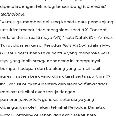
dipenuhi dengan teknologi tersambung (
connected
technology
).
“Kami juga memberi peluang kepada para pengunjung
untuk 'memandu' dan mengalami sendiri X-Concept,
melalui dunia realiti maya (VR),” kata Datuk (Dr) Aminar.
Turut dipamerkan di Perodua
Illumination
adalah Myvi
GT, satu percubaan reka bentuk yang meneroka versi
Myvi yang lebih
sporty
. Kenderaan ini mempunyai
bumper hadapan dan belakang yang tampil lebih
agresif, sistem brek yang dinaik taraf serta sport rim 17
inci, kerusi bucket Alcantara dan stereng
flat-bottom
.
Peminat teknikal akan teruja dengan
pameran
powertrain
generasi seterusnya yang
dibangunkan oleh rakan teknikal Perodua, Daihatsu
Motor Company of Japan, dan akhir sekali, para