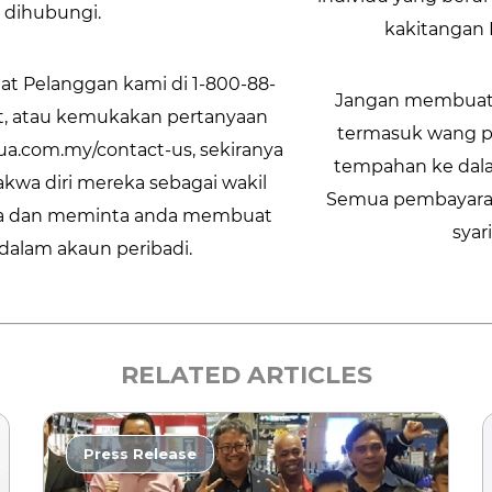
 dihubungi.
kakitangan 
at Pelanggan kami di 1-800-88-
Jangan membuat 
t, atau kemukakan pertanyaan
termasuk wang p
ua.com.my/contact-us, sekiranya
tempahan ke dala
kwa diri mereka sebagai wakil
Semua pembayaran
dua dan meminta anda membuat
syar
alam akaun peribadi.
RELATED ARTICLES
Press Release