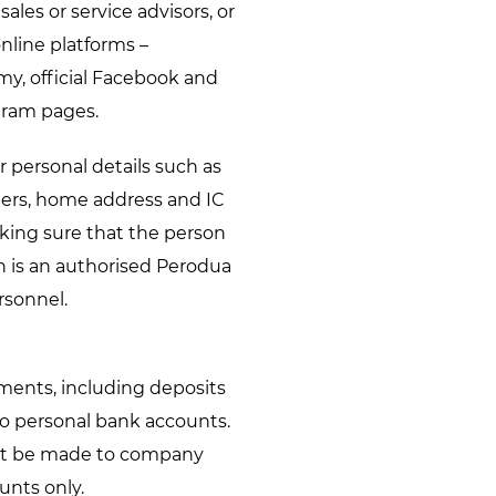
ales or service advisors, or
 online platforms –
, official Facebook and
gram pages.
 personal details such as
rs, home address and IC
ing sure that the person
h is an authorised Perodua
rsonnel.
ents, including deposits
to personal bank accounts.
st be made to company
unts only.