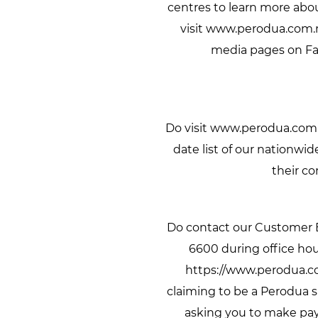
centres to learn more abou
visit www.perodua.com.my
media pages on Fa
Do visit www.perodua.com.
date list of our nationwid
their co
Do contact our Customer E
6600 during office hou
https://www.perodua.co
claiming to be a Perodua sa
asking you to make pay