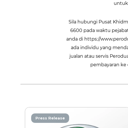
untuk
Sila hubungi Pusat Khidm
6600 pada waktu pejaba
anda di https://www.perod
ada individu yang menda
jualan atau servis Pero
pembayaran ke d
Press Release