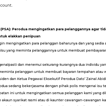
count.
 (PSA): Perodua mengingatkan para pelanggannya agar ti
ntuk elakkan penipuan
gin mengingatkan para pelanggan baharunya dan yang sedia
palsu yang meminta pelanggannya untuk membuat pembayara
ngenalpasti dan menemui sekurang-kurangnya dua individu ya
n meminta pelanggan untuk membuat bayaran tempahan atau 
esiden dan Ketua Pegawai Eksekutif Perodua Dato’ Zainal Abi
ua sedang bekerjasama dengan pihak polis mengenai isu te
atan ini untuk mengingatkan semua pelanggan kami yang d
akaun syarikat rasmi atau di kaunter cawangan-cawangan kami