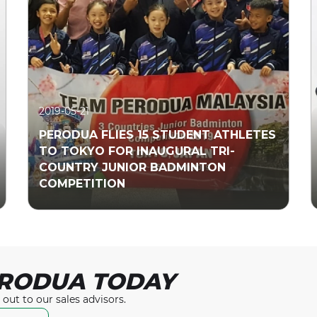
2019-05-21
PERODUA FLIES 15 STUDENT ATHLETES
TO TOKYO FOR INAUGURAL TRI-
COUNTRY JUNIOR BADMINTON
COMPETITION
RODUA TODAY
Read More
 out to our
sales advisors.