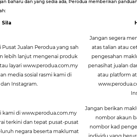
gan baharu dan yang sedia ada, Perodua memberikan pandua
ah:
Sila
Jangan segera men
i Pusat Jualan Perodua yang sah
atas talian atau 
 lebih lanjut mengenai produk
pengesahan maklu
tau layari www.perodua.com.my
penasihat jualan da
 media sosial rasmi kami di
atau platform at
dan Instagram.
www.perodua.c
In
Jangan berikan makl
smi kami di www.perodua.com.my
nombor akaun b
 terkini dan tepat pusat-pusat
nombor kad penge
 seluruh negara beserta maklumat
individu yang beru