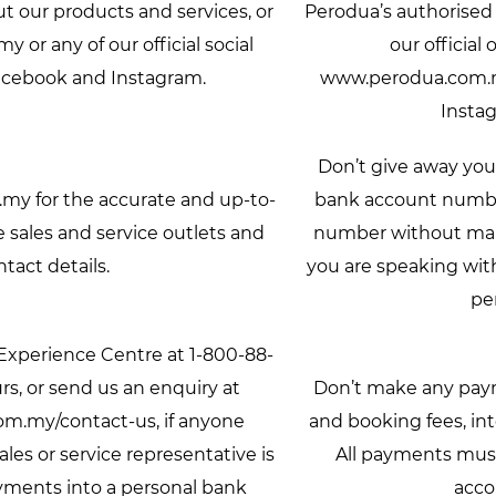
t our products and services, or
Perodua’s authorised s
 or any of our official social
our official
cebook and Instagram.
www.perodua.com.my
Insta
Don’t give away your
my for the accurate and up-to-
bank account numbe
e sales and service outlets and
number without mak
ntact details.
you are speaking wit
pe
xperience Centre at 1-800-88-
rs, or send us an enquiry at
Don’t make any paym
m.my/contact-us, if anyone
and booking fees, in
les or service representative is
All payments mu
ments into a personal bank
acco