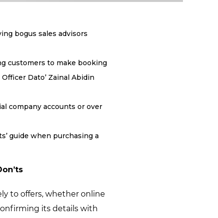
ving bogus sales advisors
king customers to make booking
Officer Dato’ Zainal Abidin
cial company accounts or over
’ts’ guide when purchasing a
Don’ts
y to offers, whether online
confirming its details with